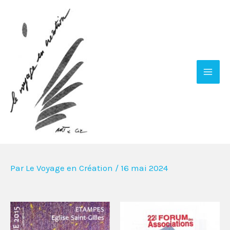
Aller
Navigation
Mai
au
des
Men
contenu
articles
Par
Le Voyage en Création
/
16 mai 2024